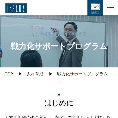
戦
力
化
サ
ポ
ー
ト
プ
ロ
グ
ラ
ム
TOP
人材育成
戦力化サポートプログラム
はじめに
人材採用難時代に突入し、苦労して採用した「人材」を