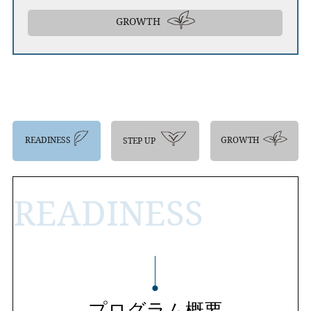
GROWTH
READINESS
GROWTH
STEP UP
READINESS
プログラム概要