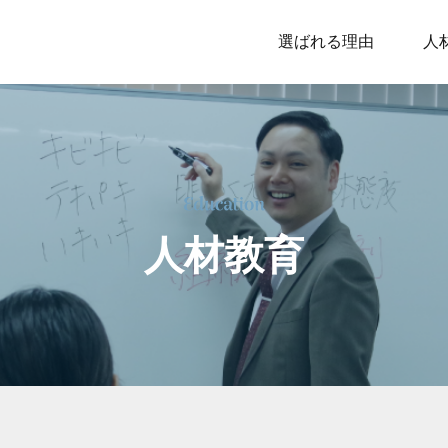
選ばれる理由
人
人
材
教
育